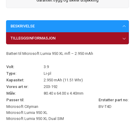
Garantert trygg og sikker utsjekking
BESKRIVELSE
TILLEGGSINFORMASJON
Batteri til Microsoft Lumia 950 XL mfl – 2.950 mAh
Volt:
3.9
Type:
Li-pl
Kapasitet:
2.950 mAh (11.51 Whr)
Vores art nr:
203-192
Måle:
80.40 x 64.00 x 4.40mm
Passer til:
Erstatter part no:
Microsoft Cityman
BV-T4D
Microsoft Lumia 950 XL
Microsoft Lumia 950 XL Dual SIM