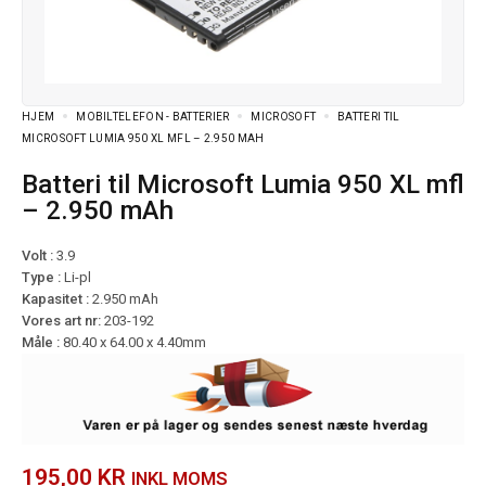
HJEM
MOBILTELEFON - BATTERIER
MICROSOFT
BATTERI TIL
MICROSOFT LUMIA 950 XL MFL – 2.950 MAH
Batteri til Microsoft Lumia 950 XL mfl
– 2.950 mAh
Volt :
3.9
Type :
Li-pl
Kapasitet :
2.950 mAh
Vores art nr:
203-192
Måle :
80.40 x 64.00 x 4.40mm
195,00
KR
INKL MOMS