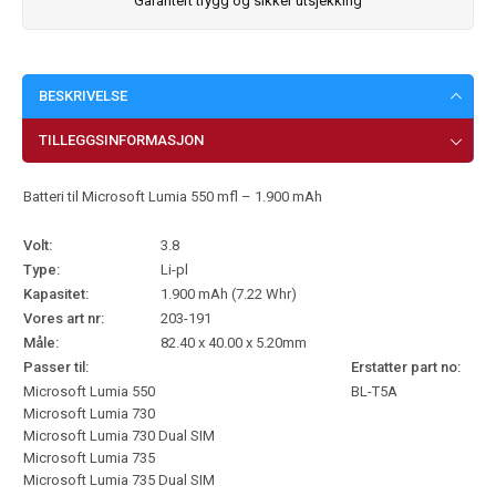
Garantert trygg og sikker utsjekking
BESKRIVELSE
TILLEGGSINFORMASJON
Batteri til Microsoft Lumia 550 mfl – 1.900 mAh
Volt:
3.8
Type:
Li-pl
Kapasitet:
1.900 mAh (7.22 Whr)
Vores art nr:
203-191
Måle:
82.40 x 40.00 x 5.20mm
Passer til:
Erstatter part no:
Microsoft Lumia 550
BL-T5A
Microsoft Lumia 730
Microsoft Lumia 730 Dual SIM
Microsoft Lumia 735
Microsoft Lumia 735 Dual SIM