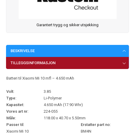
Garantert trygg og sikker utsjekking
BESKRIVELSE
TILLEGGSINFORMASJON
Batteri til Xiaomi Mi 10 mfl – 4.650 mAh
Volt:
3.85
Type:
Li-Polymer
Kapasitet:
4.650 mAh (17.90 Whr)
Vores art nr:
224-055
Måle:
118.00 x 40.70 x 5.50mm
Passer til:
Erstatter part no:
Xiaomi Mi 10
BM4N