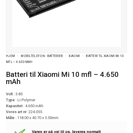
HJEM
MOBILTELEFON - BATTERIER
XIAOMI
BATTERI TIL XIAOMI MI 10
MFL – 4.650 MAH
Batteri til Xiaomi Mi 10 mfl – 4.650
mAh
Volt :
3.85
Type :
Li-Polymer
Kapasitet :
4.650 mAh
Vores art nr:
224-055
Måle :
118.00 x 40.70 x 5.50mm