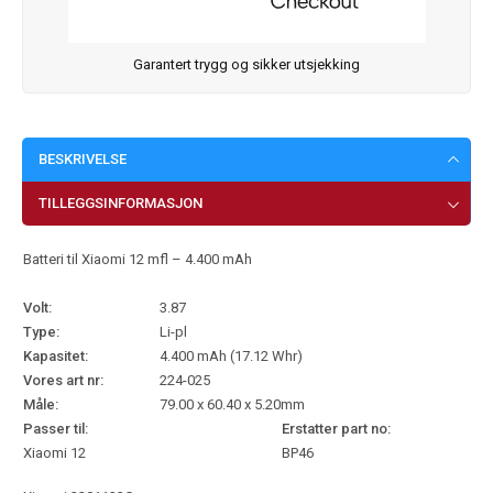
Garantert trygg og sikker utsjekking
BESKRIVELSE
TILLEGGSINFORMASJON
Batteri til Xiaomi 12 mfl – 4.400 mAh
Volt:
3.87
Type:
Li-pl
Kapasitet:
4.400 mAh (17.12 Whr)
Vores art nr:
224-025
Måle:
79.00 x 60.40 x 5.20mm
Passer til:
Erstatter part no:
Xiaomi 12
BP46