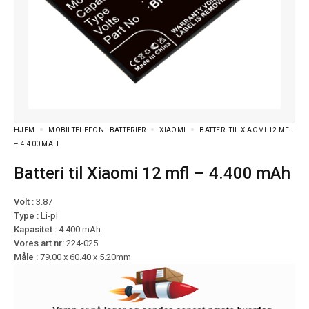
HJEM
MOBILTELEFON - BATTERIER
XIAOMI
BATTERI TIL XIAOMI 12 MFL
– 4.400 MAH
Batteri til Xiaomi 12 mfl – 4.400 mAh
Volt :
3.87
Type :
Li-pl
Kapasitet :
4.400 mAh
Vores art nr:
224-025
Måle :
79.00 x 60.40 x 5.20mm