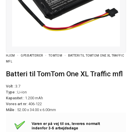
HJEM
GPS BATTERIER
TOMTOM
BATTERI TIL TOMTOM ONE XL TRAFFIC
MFL
Batteri til TomTom One XL Traffic mfl
Volt :
3.7
Type :
Li-ion
Kapasitet :
1.200 mAh
Vores art nr:
406-122
Måle :
52.00 x 34.00 x 6.00mm