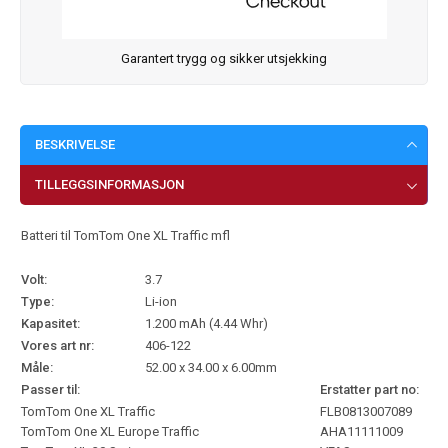
Garantert trygg og sikker utsjekking
BESKRIVELSE
TILLEGGSINFORMASJON
Batteri til TomTom One XL Traffic mfl
Volt:
3.7
Type:
Li-ion
Kapasitet:
1.200 mAh (4.44 Whr)
Vores art nr:
406-122
Måle:
52.00 x 34.00 x 6.00mm
Passer til:
Erstatter part no:
TomTom One XL Traffic
FLB0813007089
TomTom One XL Europe Traffic
AHA11111009