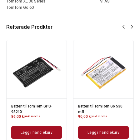
TomTom XL 30 Series
VFAS
TomTom Go 60
Relterade Prodkter
Batteri til TomTom GPS-
Batteri til TomTom Go 530
9821X
mfl
86,00
kr
inkl moms
90,00
kr
inkl moms
Legg i handlekurv
Legg i handlekurv