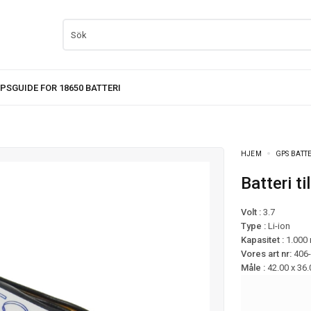
HJEM
GPS BATT
Batteri
Volt :
3.7
Type :
Li-ion
Kapasitet :
1.000
Vores art nr:
406
Måle :
42.00 x 36