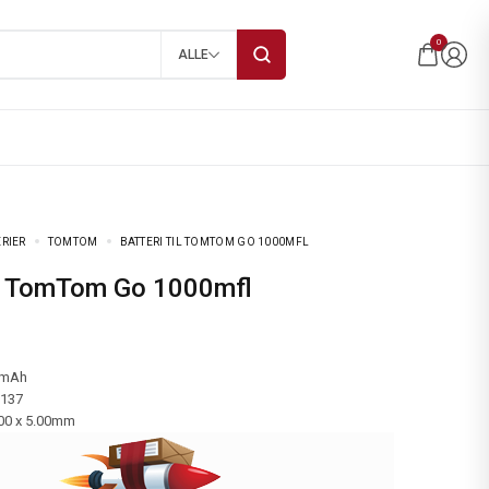
0
ALLE
ERIER
TOMTOM
BATTERI TIL TOMTOM GO 1000MFL
 til TomTom Go 1000mfl
 mAh
-137
.00 x 5.00mm