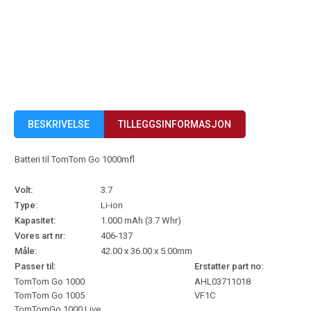
BESKRIVELSE
TILLEGGSINFORMASJON
Batteri til TomTom Go 1000mfl
Volt:
3.7
Type:
Li-ion
Kapasitet:
1.000 mAh (3.7 Whr)
Vores art nr:
406-137
Måle:
42.00 x 36.00 x 5.00mm
Passer til:
Erstatter part no:
TomTom Go 1000
AHL03711018
TomTom Go 1005
VF1C
TomTomGo 1000 Live