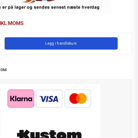
NKL MOMS
Legg i handlekurv
TOM