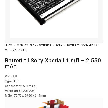
HJEM
MOBILTELEFON - BATTERIER
SONY
BATTERI TIL SONY XPERIA L1
MFL – 2.550 MAH
Batteri til Sony Xperia L1 mfl – 2.550
mAh
Volt :
3.8
Type :
Li-pl
Kapasitet :
2.550 mAh
Vores art nr:
204-204
Måle :
75.70 x 55.60 x 6.15mm