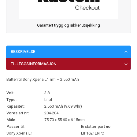
Garantert trygg og sikker utsjekking
BESKRIVELSE
TILLEGGSINFORMASJON
Batteri til Sony Xperia L1 mfl – 2.550 mAh
Volt:
3.8
Type:
Li-pl
Kapasitet:
2.550 mAh (9.69 Whr)
Vores art nr:
204-204
Måle:
75.70 x 55.60 x 6.15mm
Passer til:
Erstatter part no:
Sony Xperia L1
LIP1621ERPC