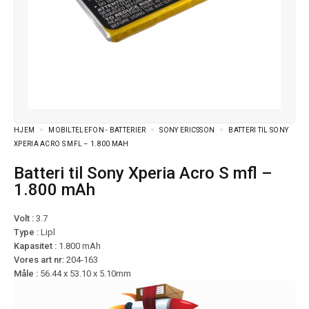
HJEM
MOBILTELEFON - BATTERIER
SONY ERICSSON
BATTERI TIL SONY
XPERIA ACRO S MFL – 1.800 MAH
Batteri til Sony Xperia Acro S mfl –
1.800 mAh
Volt :
3.7
Type :
Lipl
Kapasitet :
1.800 mAh
Vores art nr:
204-163
Måle :
56.44 x 53.10 x 5.10mm