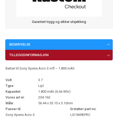
Garantert trygg og sikker utsjekking
BESKRIVELSE
TILLEGGSINFORMASJON
Batteri til Sony Xperia Acro S mfl – 1.800 mAh
Volt:
3.7
Type:
Lipl
Kapasitet:
1.800 mAh (6.66 Whr)
Vores art nr:
204-163
Måle:
56.44 x 53.10 x 5.10mm
Passer til:
Erstatter part no:
Sony Xperia Acro S
LIS1849EPRC