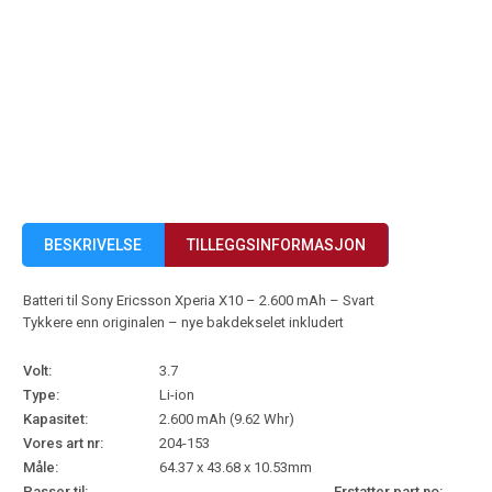
BESKRIVELSE
TILLEGGSINFORMASJON
Batteri til Sony Ericsson Xperia X10 – 2.600 mAh – Svart
Tykkere enn originalen – nye bakdekselet inkludert
Volt:
3.7
Type:
Li-ion
Kapasitet:
2.600 mAh (9.62 Whr)
Vores art nr:
204-153
Måle:
64.37 x 43.68 x 10.53mm
Passer til:
Erstatter part no: