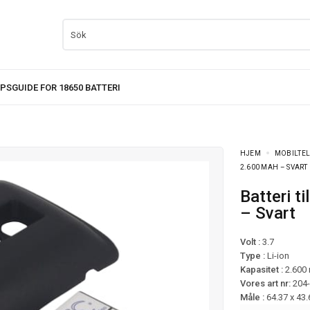
HJEM
MOBILTEL
2.600 MAH – SVART
Batteri til Sony Ericsson Xperia X10 – 2.600 mAh
– Svart
Volt :
3.7
Type :
Li-ion
Kapasitet :
2.600
Vores art nr:
204
Måle :
64.37 x 43