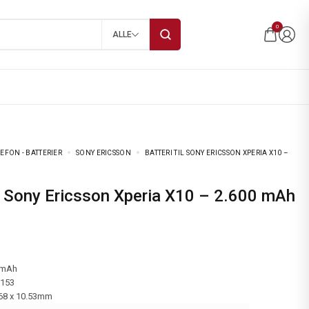
0
ALLE
EFON - BATTERIER
SONY ERICSSON
BATTERI TIL SONY ERICSSON XPERIA X10 –
 mAh
-153
.68 x 10.53mm