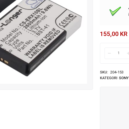
155,00
KR
SKU:
204-153
KATEGORI
SONY