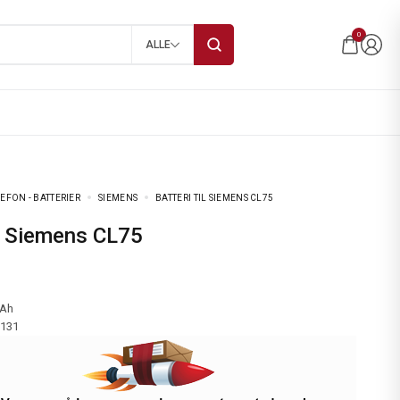
0
ALLE
EFON - BATTERIER
SIEMENS
BATTERI TIL SIEMENS CL75
til Siemens CL75
mAh
-131