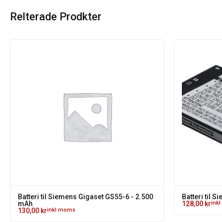
Relterade Prodkter
Batteri til Siemens Gigaset GS55-6 - 2.500
Batteri til 
mAh
128,00
kr
ink
130,00
kr
inkl moms