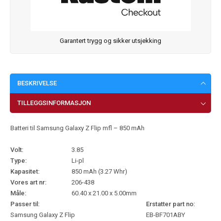
Garantert trygg og sikker utsjekking
BESKRIVELSE
TILLEGGSINFORMASJON
Batteri til Samsung Galaxy Z Flip mfl – 850 mAh
Volt:
3.85
Type:
Li-pl
Kapasitet:
850 mAh (3.27 Whr)
Vores art nr:
206-438
Måle:
60.40 x 21.00 x 5.00mm
Passer til:
Erstatter part no:
Samsung Galaxy Z Flip
EB-BF701ABY