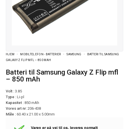
HJEM
MOBILTELEFON - BATTERIER
SAMSUNG
BATTERI TIL SAMSUNG
GALAXY Z FLIP MFL – 850 MAH
Batteri til Samsung Galaxy Z Flip mfl
– 850 mAh
Volt :
3.85
Type :
Li-pl
Kapasitet :
850 mAh
Vores art nr:
206-438
Måle :
60.40 x 21.00 x 5.00mm