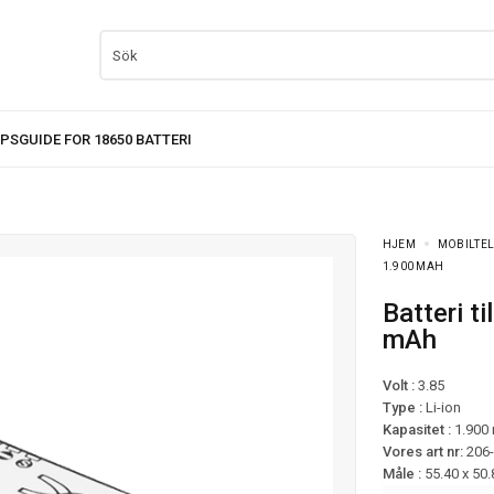
HJEM
MOBILTEL
1.900 MAH
Batteri til Samsung Galaxy Xcover 3 mfl – 1.900
mAh
Volt :
3.85
Type :
Li-ion
Kapasitet :
1.900
Vores art nr:
206
Måle :
55.40 x 50