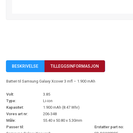
BESKRIVELSE
TILLEGGSINFORMASJON
Batteri til Samsung Galaxy Xcover 3 mfl – 1.900 mAh
Volt:
3.85
Type:
Li-ion
Kapasitet:
1.900 mAh (8.47 Whr)
Vores art nr:
206-348
Måle:
55.40 x 50.80 x 5.30mm
Passer til:
Erstatter part no: