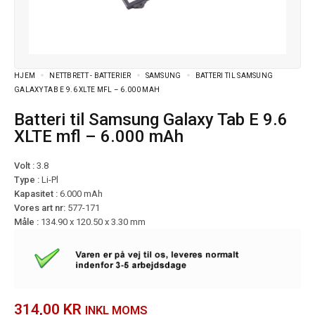
HJEM
NETTBRETT - BATTERIER
SAMSUNG
BATTERI TIL SAMSUNG
GALAXY TAB E 9.6 XLTE MFL – 6.000 MAH
Batteri til Samsung Galaxy Tab E 9.6
XLTE mfl – 6.000 mAh
Volt :
3.8
Type :
Li-Pl
Kapasitet :
6.000 mAh
Vores art nr:
577-171
Måle :
134.90 x 120.50 x 3.30 mm
314,00
KR
INKL MOMS