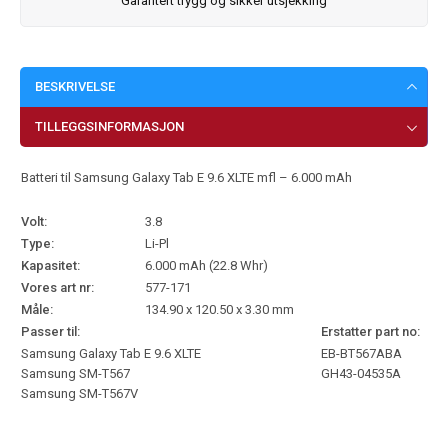
Garantert trygg og sikker utsjekking
BESKRIVELSE
TILLEGGSINFORMASJON
Batteri til Samsung Galaxy Tab E 9.6 XLTE mfl – 6.000 mAh
Volt:
3.8
Type:
Li-Pl
Kapasitet:
6.000 mAh (22.8 Whr)
Vores art nr:
577-171
Måle:
134.90 x 120.50 x 3.30 mm
Passer til:
Erstatter part no:
Samsung Galaxy Tab E 9.6 XLTE
EB-BT567ABA
Samsung SM-T567
GH43-04535A
Samsung SM-T567V