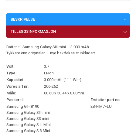
BESKRIVELSE
TILLEGGSINFORMASJON
Batteri til Samsung Galaxy SIII mini – 3.000 mAh
Tykkere enn originalen – nye bakdekselet inkludert
Volt:
3.7
Type:
Li-ion
Kapasitet:
3.000 mAh (11.1 Whr)
Vores art nr:
206-262
Måle:
60.60 x 50.44 x 8.00mm
Passer til:
Erstatter part no:
Samsung GT-I8190
EB-FIM7FLU
Samsung Galaxy SIII mini
Samsung Galaxy S3 mini
Samsung Galaxy S III Mini
Samsung Galaxy S 3 Mini