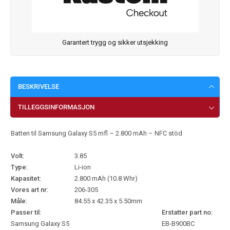
Garantert trygg og sikker utsjekking
BESKRIVELSE
TILLEGGSINFORMASJON
Batteri til Samsung Galaxy S5 mfl – 2.800 mAh – NFC stöd
Volt:
3.85
Type:
Li-ion
Kapasitet:
2.800 mAh (10.8 Whr)
Vores art nr:
206-305
Måle:
84.55 x 42.35 x 5.50mm
Passer til:
Erstatter part no:
Samsung Galaxy S5
EB-B900BC