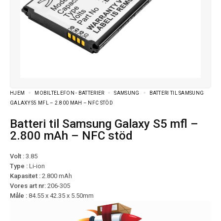
HJEM
MOBILTELEFON - BATTERIER
SAMSUNG
BATTERI TIL SAMSUNG
GALAXY S5 MFL – 2.800 MAH – NFC STÖD
Batteri til Samsung Galaxy S5 mfl –
2.800 mAh – NFC stöd
Volt :
3.85
Type :
Li-ion
Kapasitet :
2.800 mAh
Vores art nr:
206-305
Måle :
84.55 x 42.35 x 5.50mm