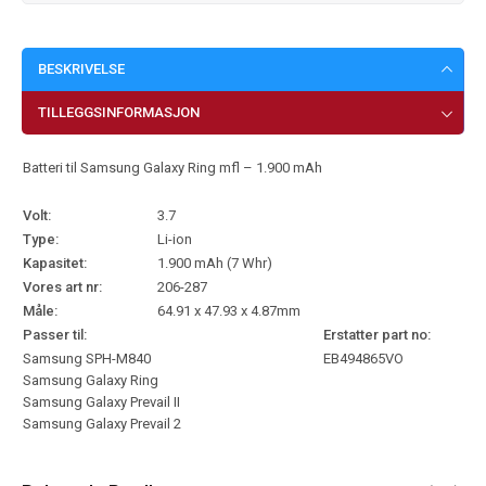
BESKRIVELSE
TILLEGGSINFORMASJON
Batteri til Samsung Galaxy Ring mfl – 1.900 mAh
Volt:
3.7
Type:
Li-ion
Kapasitet:
1.900 mAh (7 Whr)
Vores art nr:
206-287
Måle:
64.91 x 47.93 x 4.87mm
Passer til:
Erstatter part no:
Samsung SPH-M840
EB494865VO
Samsung Galaxy Ring
Samsung Galaxy Prevail II
Samsung Galaxy Prevail 2