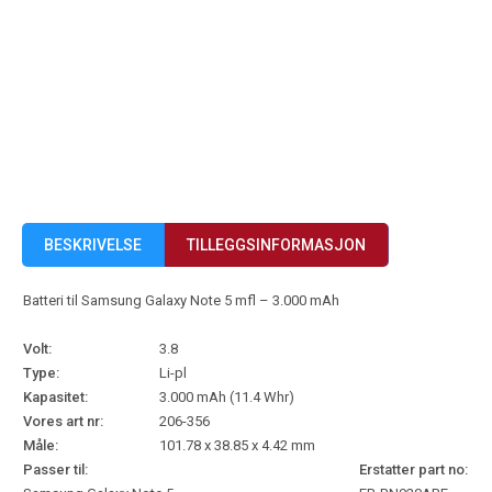
BESKRIVELSE
TILLEGGSINFORMASJON
Batteri til Samsung Galaxy Note 5 mfl – 3.000 mAh
Volt:
3.8
Type:
Li-pl
Kapasitet:
3.000 mAh (11.4 Whr)
Vores art nr:
206-356
Måle:
101.78 x 38.85 x 4.42 mm
Passer til:
Erstatter part no: