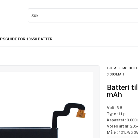
HJEM
MOBILTEL
3.000 MAH
Batteri til Samsung Galaxy Note 5 mfl – 3.000
mAh
Volt :
3.8
Type :
Li-pl
Kapasitet :
3.000
Vores art nr:
206
Måle :
101.78 x 3