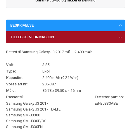
Garantert trygg og sikker utsjekking
BESKRIVELSE
TILLEGGSINFORMASJON
Batteri til Samsung Galaxy J3 2017 mfl – 2.400 mAh
Volt:
3.85
Type:
Li-pl
Kapasitet:
2.400 mAh (9.24 Whr)
Vores art nr:
206-387
Måle:
86.78 x 39.50 x 4.16mm
Passer til:
Erstatter part no:
Samsung Galaxy J3 2017
EB-BJ330ABE
Samsung Galaxy J3 2017 TD-LTE
Samsung SM-J3300
Samsung SM-J330F/DS
Samsung SM-J330FN