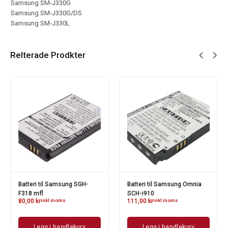
Samsung SM-J330G
Samsung SM-J330G/DS
Samsung SM-J330L
Relterade Prodkter
Batteri til Samsung SGH-
Batteri til Samsung Omnia
F318 mfl
SCH-i910
80,00
kr
inkl moms
111,00
kr
inkl moms
Legg i handlekurv
Legg i handlekurv