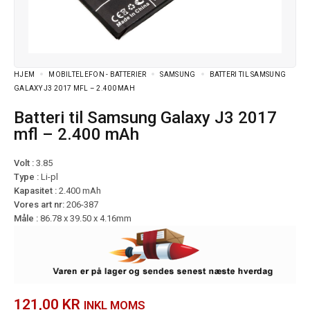
HJEM
MOBILTELEFON - BATTERIER
SAMSUNG
BATTERI TIL SAMSUNG
GALAXY J3 2017 MFL – 2.400 MAH
Batteri til Samsung Galaxy J3 2017
mfl – 2.400 mAh
Volt :
3.85
Type :
Li-pl
Kapasitet :
2.400 mAh
Vores art nr:
206-387
Måle :
86.78 x 39.50 x 4.16mm
121,00
KR
INKL MOMS