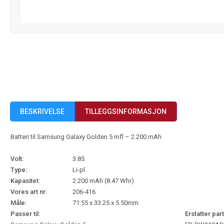
BESKRIVELSE
TILLEGGSINFORMASJON
Batteri til Samsung Galaxy Golden 5 mfl – 2.200 mAh
Volt:
3.85
Type:
Li-pl
Kapasitet:
2.200 mAh (8.47 Whr)
Vores art nr:
206-416
Måle:
71.55 x 33.25 x 5.50mm
Passer til:
Erstatter part