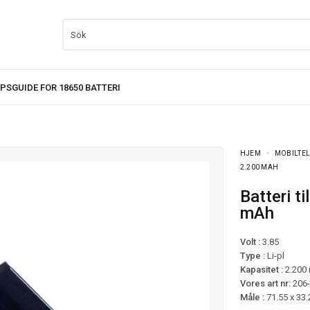
HJEM
MOBILTEL
2.200 MAH
Batteri til Samsung Galaxy Golden 5 mfl – 2.200
mAh
Volt :
3.85
Type :
Li-pl
Kapasitet :
2.200
Vores art nr:
206
Måle :
71.55 x 33