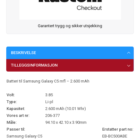
Garantert trygg og sikker utsjekking
BESKRIVELSE
TILLEGGSINFORMASJON
Batteri til Samsung Galaxy C5 mfl – 2.600 mAh
Volt:
3.85
Type:
Li-pl
Kapasitet:
2.600 mAh (10.01 Whr)
Vores art nr:
206-377
Måle:
94.10 x 42.10 x 3.90mm
Passer til:
Erstatter part no:
Samsung Galaxy C5
EB-BC500ABE