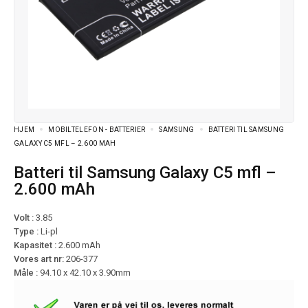
HJEM
MOBILTELEFON - BATTERIER
SAMSUNG
BATTERI TIL SAMSUNG
GALAXY C5 MFL – 2.600 MAH
Batteri til Samsung Galaxy C5 mfl –
2.600 mAh
Volt :
3.85
Type :
Li-pl
Kapasitet :
2.600 mAh
Vores art nr:
206-377
Måle :
94.10 x 42.10 x 3.90mm