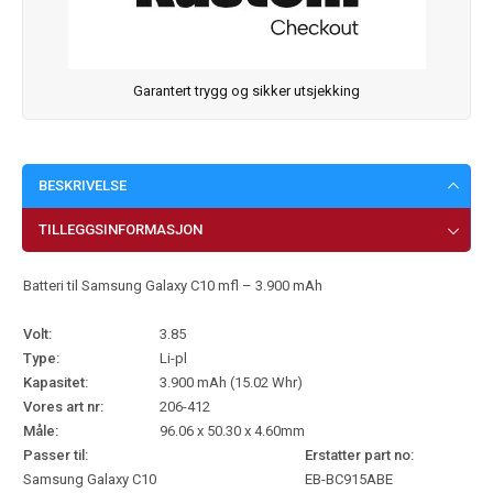
Garantert trygg og sikker utsjekking
BESKRIVELSE
TILLEGGSINFORMASJON
Batteri til Samsung Galaxy C10 mfl – 3.900 mAh
Volt:
3.85
Type:
Li-pl
Kapasitet:
3.900 mAh (15.02 Whr)
Vores art nr:
206-412
Måle:
96.06 x 50.30 x 4.60mm
Passer til:
Erstatter part no:
Samsung Galaxy C10
EB-BC915ABE