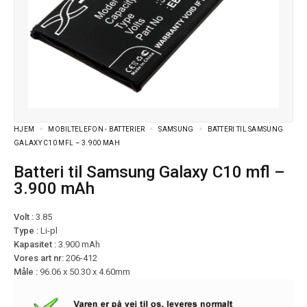
HJEM
MOBILTELEFON - BATTERIER
SAMSUNG
BATTERI TIL SAMSUNG
GALAXY C10 MFL – 3.900 MAH
Batteri til Samsung Galaxy C10 mfl –
3.900 mAh
Volt :
3.85
Type :
Li-pl
Kapasitet :
3.900 mAh
Vores art nr:
206-412
Måle :
96.06 x 50.30 x 4.60mm