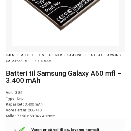
HJEM
MOBILTELEFON - BATTERIER
SAMSUNG
BATTERI TIL SAMSUNG
GALAXY A60 MFL – 3.400 MAH
Batteri til Samsung Galaxy A60 mfl –
3.400 mAh
Volt :
3.85
Type :
Li-pl
Kapasitet :
3.400 mAh
Vores art nr:
206-410
Måle :
77.90 x 58.84 x 4.12mm