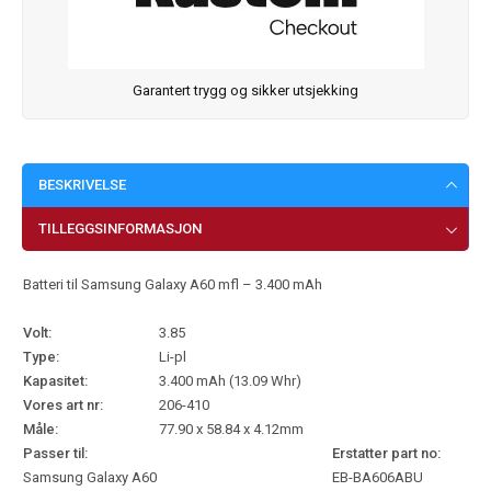
Garantert trygg og sikker utsjekking
BESKRIVELSE
TILLEGGSINFORMASJON
Batteri til Samsung Galaxy A60 mfl – 3.400 mAh
Volt:
3.85
Type:
Li-pl
Kapasitet:
3.400 mAh (13.09 Whr)
Vores art nr:
206-410
Måle:
77.90 x 58.84 x 4.12mm
Passer til:
Erstatter part no:
Samsung Galaxy A60
EB-BA606ABU