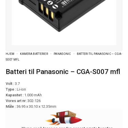
HJEM
KAMERA BATTERIER
PANASONIC
BATTERI TIL PANASONIC – CGA-
S007 MFL
Batteri til Panasonic – CGA-S007 mfl
Volt :
3.7
Type :
Li-ion
Kapasitet :
1.000 mAh
Vores art nr:
302-126
Måle :
36.95 x 30.10 x 12.35mm