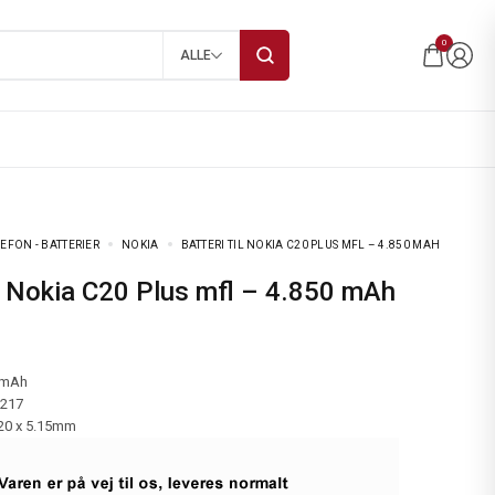
0
ALLE
EFON - BATTERIER
NOKIA
BATTERI TIL NOKIA C20 PLUS MFL – 4.850 MAH
til Nokia C20 Plus mfl – 4.850 mAh
 mAh
-217
.20 x 5.15mm