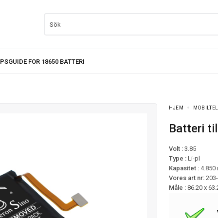
HJEM
MOBILTEL
Batteri 
Volt :
3.85
Type :
Li-pl
Kapasitet :
4.850
Vores art nr:
203
Måle :
86.20 x 63