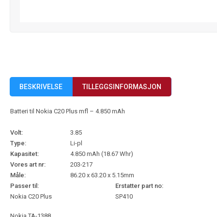
BESKRIVELSE
TILLEGGSINFORMASJON
Batteri til Nokia C20 Plus mfl – 4.850 mAh
Volt:
3.85
Type:
Li-pl
Kapasitet:
4.850 mAh (18.67 Whr)
Vores art nr:
203-217
Måle:
86.20 x 63.20 x 5.15mm
Passer til:
Erstatter part no:
Nokia C20 Plus
SP410
Nokia TA-1388