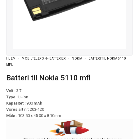
HJEM
MOBILTELEFON - BATTERIER
NOKIA
BATTERI TIL NOKIA 5110
MFL
Batteri til Nokia 5110 mfl
Volt :
3.7
Type :
Li-ion
Kapasitet :
900 mAh
Vores art nr:
203-120
Måle :
103.50 x 45.00 x 8.10mm