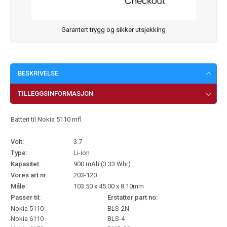
Garantert trygg og sikker utsjekking
BESKRIVELSE
TILLEGGSINFORMASJON
Batteri til Nokia 5110 mfl
Volt:
3.7
Type:
Li-ion
Kapasitet:
900 mAh (3.33 Whr)
Vores art nr:
203-120
Måle:
103.50 x 45.00 x 8.10mm
Passer til:
Erstatter part no:
Nokia 5110
BLS-2N
Nokia 6110
BLS-4