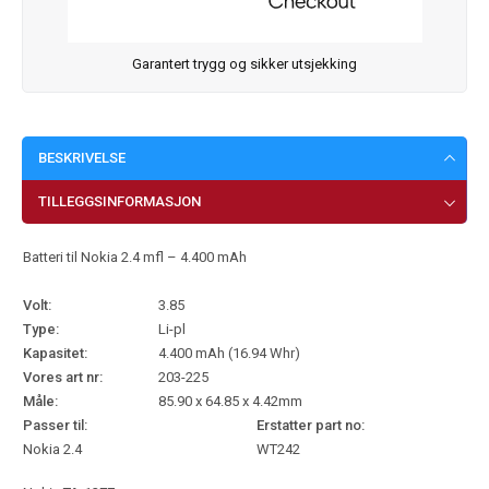
Garantert trygg og sikker utsjekking
BESKRIVELSE
TILLEGGSINFORMASJON
Batteri til Nokia 2.4 mfl – 4.400 mAh
Volt:
3.85
Type:
Li-pl
Kapasitet:
4.400 mAh (16.94 Whr)
Vores art nr:
203-225
Måle:
85.90 x 64.85 x 4.42mm
Passer til:
Erstatter part no:
Nokia 2.4
WT242