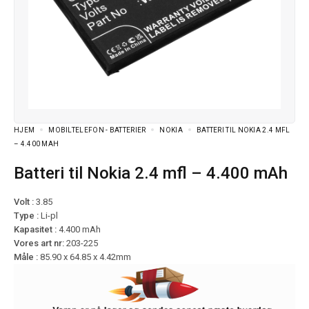
HJEM
MOBILTELEFON - BATTERIER
NOKIA
BATTERI TIL NOKIA 2.4 MFL
– 4.400 MAH
Batteri til Nokia 2.4 mfl – 4.400 mAh
Volt :
3.85
Type :
Li-pl
Kapasitet :
4.400 mAh
Vores art nr:
203-225
Måle :
85.90 x 64.85 x 4.42mm