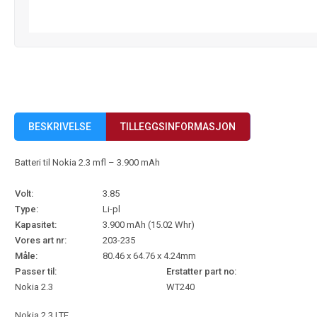
BESKRIVELSE
TILLEGGSINFORMASJON
Batteri til Nokia 2.3 mfl – 3.900 mAh
Volt:
3.85
Type:
Li-pl
Kapasitet:
3.900 mAh (15.02 Whr)
Vores art nr:
203-235
Måle:
80.46 x 64.76 x 4.24mm
Passer til:
Erstatter part no:
Nokia 2.3
WT240
Nokia 2.3 LTE