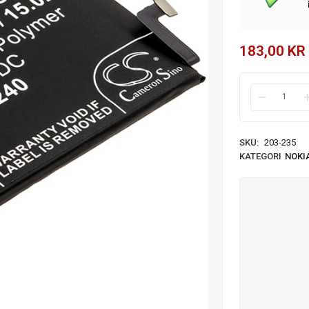
183,00
KR
SKU:
203-235
KATEGORI
NOKI