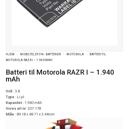
HJEM
MOBILTELEFON - BATTERIER
MOTOROLA
BATTERI TIL
MOTOROLA RAZR I – 1.940 MAH
Batteri til Motorola RAZR I – 1.940
mAh
Volt :
3.8
Type :
Li-pl
Kapasitet :
1.940 mAh
Vores art nr:
207-178
Måle :
89.18 x 48.71 x 3.44mm