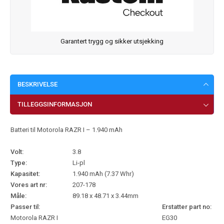
Garantert trygg og sikker utsjekking
BESKRIVELSE
TILLEGGSINFORMASJON
Batteri til Motorola RAZR I – 1.940 mAh
Volt:
3.8
Type:
Li-pl
Kapasitet:
1.940 mAh (7.37 Whr)
Vores art nr:
207-178
Måle:
89.18 x 48.71 x 3.44mm
Passer til:
Erstatter part no:
Motorola RAZR I
EG30