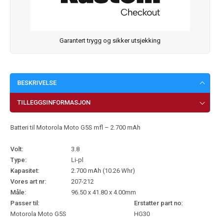
Garantert trygg og sikker utsjekking
BESKRIVELSE
TILLEGGSINFORMASJON
Batteri til Motorola Moto G5S mfl – 2.700 mAh
Volt:
3.8
Type:
Li-pl
Kapasitet:
2.700 mAh (10.26 Whr)
Vores art nr:
207-212
Måle:
96.50 x 41.80 x 4.00mm
Passer til:
Erstatter part no:
Motorola Moto G5S
HG30