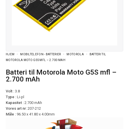
HJEM
MOBILTELEFON - BATTERIER
MOTOROLA
BATTERI TIL
MOTOROLA MOTO G5S MFL – 2.700 MAH
Batteri til Motorola Moto G5S mfl –
2.700 mAh
Volt :
3.8
Type :
Li-pl
Kapasitet :
2.700 mAh
Vores art nr:
207-212
Måle :
96.50 x 41.80 x 4.00mm