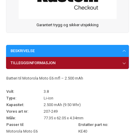
Garantert trygg og sikker utsjekking
BESKRIVELSE
TILLEGGSINFORMASJON
Batteri til Motorola Moto E6 mfl – 2.500 mAh
Volt:
3.8
Type:
Li-ion
Kapasitet:
2.500 mAh (9.50 Whr)
Vores art nr:
207-249
Måle:
77.35 x 62.05 x 4.34mm
Passer til:
Erstatter part no:
Motorola Moto E6
KE40