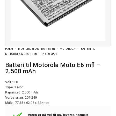
HJEM
MOBILTELEFON - BATTERIER
MOTOROLA
BATTERI TIL
MOTOROLA MOTO E6 MFL – 2.500 MAH
Batteri til Motorola Moto E6 mfl –
2.500 mAh
Volt :
3.8
Type :
Li-ion
Kapasitet :
2.500 mAh
Vores art nr:
207-249
Måle :
77.35 x 62.05 x 4.34mm