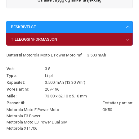
Garantert trygg og sikker utsjekking
BESKRIVELSE
TILLEGGSINFORMASJON
Batteri til Motorola Moto E Power Moto mfl – 3.500 mAh
Volt:
3.8
Type:
Li-pl
Kapasitet:
3.500 mAh (13.30 Whr)
Vores art nr:
207-196
Måle:
73.80 x 62.10 x 5.10 mm
Passer til:
Erstatter part no:
Motorola Moto E Power Moto
GK50
Motorola E3 Power
Motorola Moto E3 Power Dual SIM
Motorola XT1706