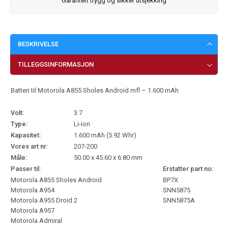
Garantert trygg og sikker utsjekking
BESKRIVELSE
TILLEGGSINFORMASJON
Batteri til Motorola A855 Sholes Android mfl – 1.600 mAh
Volt:
3.7
Type:
Li-ion
Kapasitet:
1.600 mAh (5.92 Whr)
Vores art nr:
207-200
Måle:
50.00 x 45.60 x 6.80 mm
Passer til:
Erstatter part no:
Motorola A855 Sholes Android
BP7X
Motorola A954
SNN5875
Motorola A955 Droid 2
SNN5875A
Motorola A957
Motorola Admiral