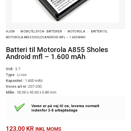
HJEM
MOBILTELEFON - BATTERIER
MOTOROLA
BATTERI TIL
MOTOROLA A855 SHOLES ANDROID MFL – 1.600 MAH
Batteri til Motorola A855 Sholes
Android mfl – 1.600 mAh
Volt :
3.7
Type :
Li-ion
Kapasitet :
1.600 mAh
Vores art nr:
207-200
Måle :
50.00 x 45.60 x 6.80 mm
123,00
KR
INKL MOMS