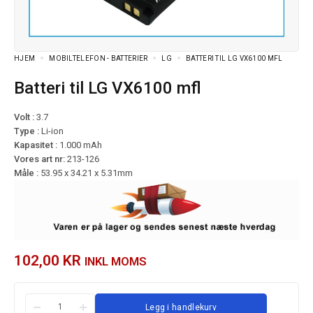
HJEM
MOBILTELEFON - BATTERIER
LG
BATTERI TIL LG VX6100 MFL
Batteri til LG VX6100 mfl
Volt :
3.7
Type :
Li-ion
Kapasitet :
1.000 mAh
Vores art nr:
213-126
Måle :
53.95 x 34.21 x 5.31mm
102,00
KR
INKL MOMS
Legg i handlekurv