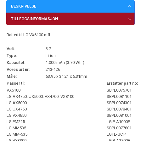
BESKRIVELSE
TILLEGGSINFORMASJON
Batteri til LG VX6100 mfl
Volt:
3.7
Type:
Li-ion
Kapasitet:
1.000 mAh (3.70 Whr)
Vores art nr:
213-126
Måle:
53.95 x 34.21 x 5.31mm
Passer til:
Erstatter part no:
VX6100
SBPL0075701
LG AX4750. UX5000. VX4700. VX8100
SBPL0081101
LG AX5000
SBPL0074301
LG UX4750
SBPL0078401
LG VX4650
SBPL0081001
LG PM225
LGIP-A1000E
LG MM535
SBPL0077801
LG MM-535
LGTL-GCIP
LG VX3300
LGIP-A1700E