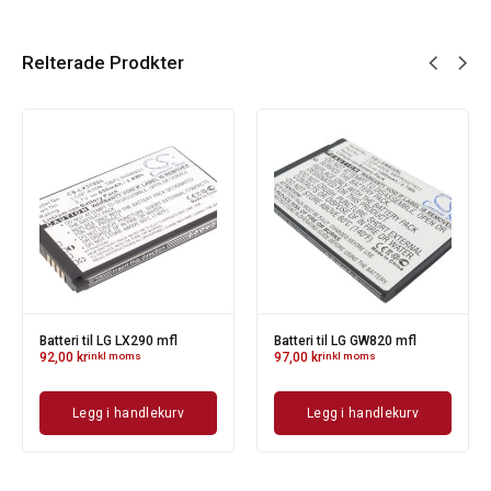
Relterade Prodkter
 LX290 mfl
Batteri til LG GW820 mfl
Batteri til LG KF3
moms
97,00
kr
inkl moms
93,00
kr
inkl moms
handlekurv
Legg i handlekurv
Legg i han