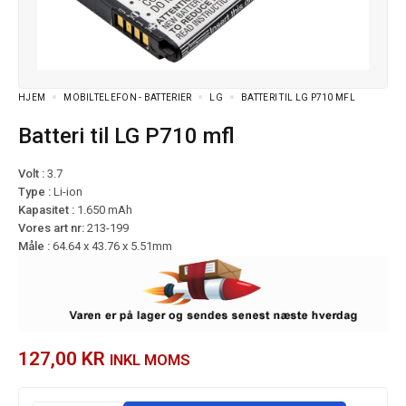
HJEM
MOBILTELEFON - BATTERIER
LG
BATTERI TIL LG P710 MFL
Batteri til LG P710 mfl
Volt :
3.7
Type :
Li-ion
Kapasitet :
1.650 mAh
Vores art nr:
213-199
Måle :
64.64 x 43.76 x 5.51mm
127,00
KR
INKL MOMS