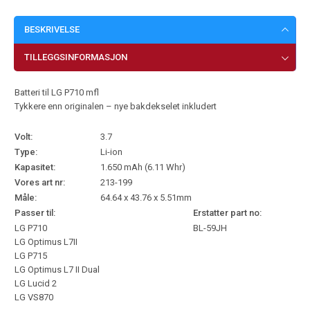
BESKRIVELSE
TILLEGGSINFORMASJON
Batteri til LG P710 mfl
Tykkere enn originalen – nye bakdekselet inkludert
Volt:
3.7
Type:
Li-ion
Kapasitet:
1.650 mAh (6.11 Whr)
Vores art nr:
213-199
Måle:
64.64 x 43.76 x 5.51mm
Passer til:
Erstatter part no:
LG P710
BL-59JH
LG Optimus L7II
LG P715
LG Optimus L7 II Dual
LG Lucid 2
LG VS870