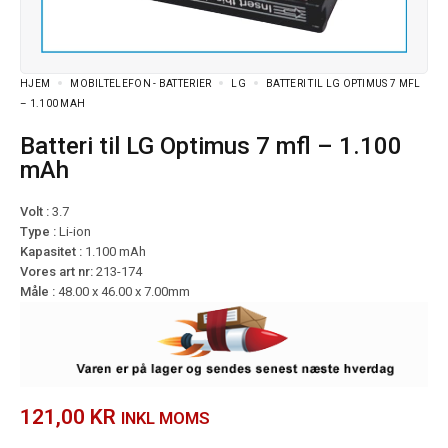
HJEM
MOBILTELEFON - BATTERIER
LG
BATTERI TIL LG OPTIMUS 7 MFL
– 1.100 MAH
Batteri til LG Optimus 7 mfl – 1.100
mAh
Volt :
3.7
Type :
Li-ion
Kapasitet :
1.100 mAh
Vores art nr:
213-174
Måle :
48.00 x 46.00 x 7.00mm
121,00
KR
INKL MOMS