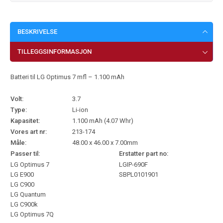
BESKRIVELSE
TILLEGGSINFORMASJON
Batteri til LG Optimus 7 mfl – 1.100 mAh
Volt:
3.7
Type:
Li-ion
Kapasitet:
1.100 mAh (4.07 Whr)
Vores art nr:
213-174
Måle:
48.00 x 46.00 x 7.00mm
Passer til:
Erstatter part no:
LG Optimus 7
LGIP-690F
LG E900
SBPL0101901
LG C900
LG Quantum
LG C900k
LG Optimus 7Q