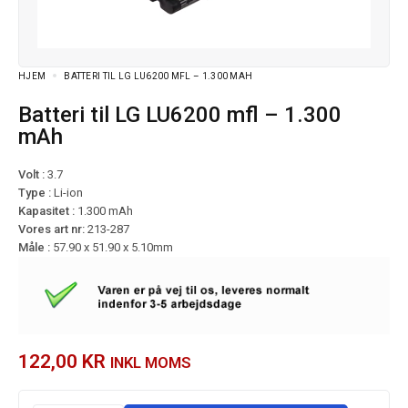
HJEM
BATTERI TIL LG LU6200 MFL – 1.300 MAH
Batteri til LG LU6200 mfl – 1.300
mAh
Volt :
3.7
Type :
Li-ion
Kapasitet :
1.300 mAh
Vores art nr:
213-287
Måle :
57.90 x 51.90 x 5.10mm
122,00
KR
INKL MOMS