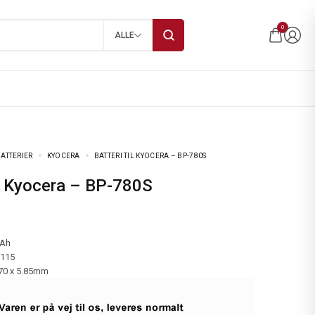
0
ALLE
ATTERIER
KYOCERA
BATTERI TIL KYOCERA – BP-780S
til Kyocera – BP-780S
mAh
-115
.70 x 5.85mm