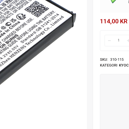
114,00
KR
SKU:
310-115
KATEGORI
KYOC