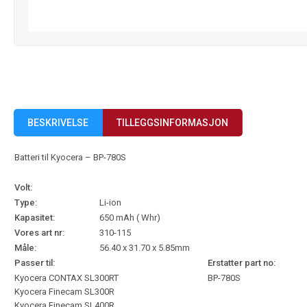
BESKRIVELSE
TILLEGGSINFORMASJON
Batteri til Kyocera – BP-780S
Volt:
Type:
Li-ion
Kapasitet:
650 mAh ( Whr)
Vores art nr:
310-115
Måle:
56.40 x 31.70 x 5.85mm
Passer til:
Erstatter part no:
Kyocera CONTAX SL300RT
BP-780S
Kyocera Finecam SL300R
Kyocera Finecam SL400R