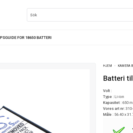
HJEM
KAMERA B
Batteri 
Volt :
Type :
Li-ion
Kapasitet :
650 
Vores art nr:
310
Måle :
56.40 x 31