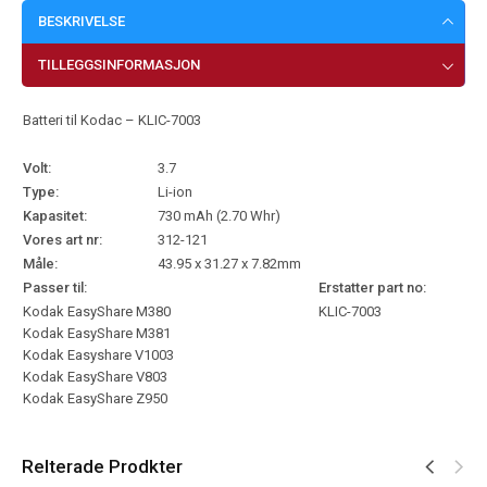
BESKRIVELSE
TILLEGGSINFORMASJON
Batteri til Kodac – KLIC-7003
Volt:
3.7
Type:
Li-ion
Kapasitet:
730 mAh (2.70 Whr)
Vores art nr:
312-121
Måle:
43.95 x 31.27 x 7.82mm
Passer til:
Erstatter part no:
Kodak EasyShare M380
KLIC-7003
Kodak EasyShare M381
Kodak Easyshare V1003
Kodak EasyShare V803
Kodak EasyShare Z950
Relterade Prodkter