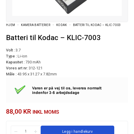
HJEM
KAMERA BATTERIER
KODAK
BATTERI TIL KODAC – KLIC-7003
Batteri til Kodac – KLIC-7003
Volt :
3.7
Type :
Li-ion
Kapasitet :
730 mAh
Vores art nr:
312-121
Måle :
43.95 x 31.27 x 7.82mm
88,00
KR
INKL MOMS
Legg i handlekurv