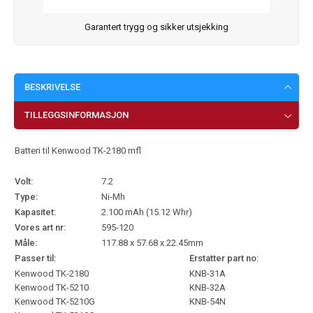
Garantert trygg og sikker utsjekking
BESKRIVELSE
TILLEGGSINFORMASJON
Batteri til Kenwood TK-2180 mfl
Volt:
7.2
Type:
Ni-Mh
Kapasitet:
2.100 mAh (15.12 Whr)
Vores art nr:
595-120
Måle:
117.88 x 57.68 x 22.45mm
Passer til:
Erstatter part no:
Kenwood TK-2180
KNB-31A
Kenwood TK-5210
KNB-32A
Kenwood TK-5210G
KNB-54N