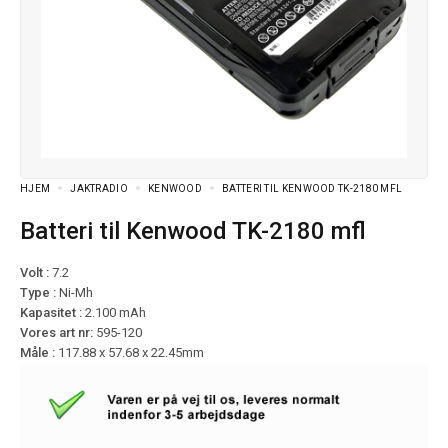
HJEM
JAKTRADIO
KENWOOD
BATTERI TIL KENWOOD TK-2180 MFL
Batteri til Kenwood TK-2180 mfl
Volt :
7.2
Type :
Ni-Mh
Kapasitet :
2.100 mAh
Vores art nr:
595-120
Måle :
117.88 x 57.68 x 22.45mm