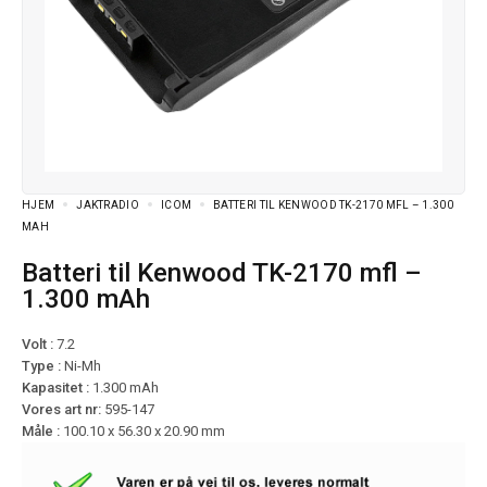
HJEM
JAKTRADIO
ICOM
BATTERI TIL KENWOOD TK-2170 MFL – 1.300
MAH
Batteri til Kenwood TK-2170 mfl –
1.300 mAh
Volt :
7.2
Type :
Ni-Mh
Kapasitet :
1.300 mAh
Vores art nr:
595-147
Måle :
100.10 x 56.30 x 20.90 mm