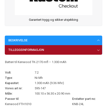
Garantert trygg og sikker utsjekking
BESKRIVELSE
TILLEGGSINFORMASJON
Batteri til Kenwood TK-2170 mfl – 1.300 mAh
Volt:
7.2
Type:
Ni-Mh
Kapasitet:
1.300 mAh (9.36 Whr)
Vores art nr:
595-147
Måle:
100.10 x 56.30 x 20.90 mm
Passer til:
Erstatter part no:
Kenwood FTH1010
KNB-24L