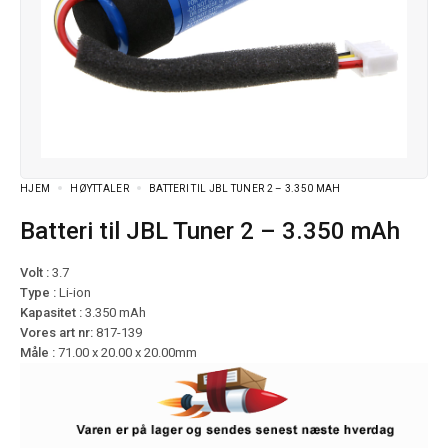
HJEM
HØYTTALER
BATTERI TIL JBL TUNER 2 – 3.350 MAH
Batteri til JBL Tuner 2 – 3.350 mAh
Volt :
3.7
Type :
Li-ion
Kapasitet :
3.350 mAh
Vores art nr:
817-139
Måle :
71.00 x 20.00 x 20.00mm