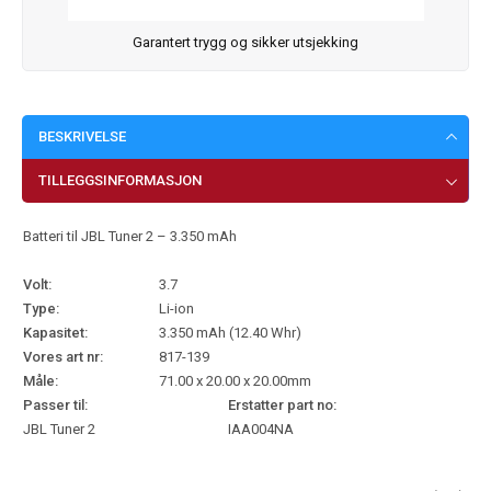
Garantert trygg og sikker utsjekking
BESKRIVELSE
TILLEGGSINFORMASJON
Batteri til JBL Tuner 2 – 3.350 mAh
Volt:
3.7
Type:
Li-ion
Kapasitet:
3.350 mAh (12.40 Whr)
Vores art nr:
817-139
Måle:
71.00 x 20.00 x 20.00mm
Passer til:
Erstatter part no:
JBL Tuner 2
IAA004NA