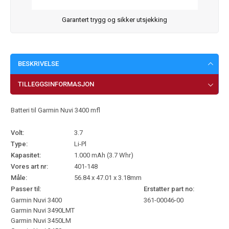
Garantert trygg og sikker utsjekking
BESKRIVELSE
TILLEGGSINFORMASJON
Batteri til Garmin Nuvi 3400 mfl
Volt:
3.7
Type:
Li-Pl
Kapasitet:
1.000 mAh (3.7 Whr)
Vores art nr:
401-148
Måle:
56.84 x 47.01 x 3.18mm
Passer til:
Erstatter part no:
Garmin Nuvi 3400
361-00046-00
Garmin Nuvi 3490LMT
Garmin Nuvi 3450LM