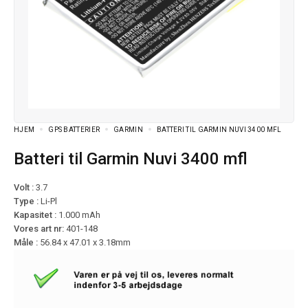
HJEM
GPS BATTERIER
GARMIN
BATTERI TIL GARMIN NUVI 3400 MFL
Batteri til Garmin Nuvi 3400 mfl
Volt :
3.7
Type :
Li-Pl
Kapasitet :
1.000 mAh
Vores art nr:
401-148
Måle :
56.84 x 47.01 x 3.18mm