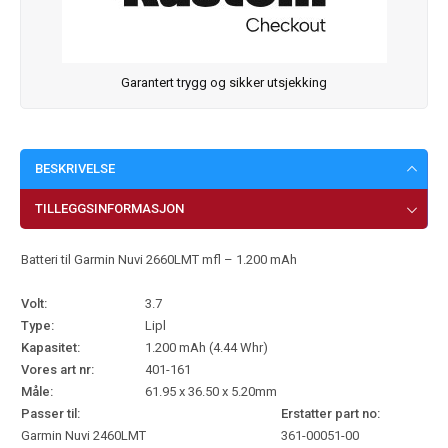
Garantert trygg og sikker utsjekking
BESKRIVELSE
TILLEGGSINFORMASJON
Batteri til Garmin Nuvi 2660LMT mfl – 1.200 mAh
Volt:
3.7
Type:
Lipl
Kapasitet:
1.200 mAh (4.44 Whr)
Vores art nr:
401-161
Måle:
61.95 x 36.50 x 5.20mm
Passer til:
Erstatter part no:
Garmin Nuvi 2460LMT
361-00051-00