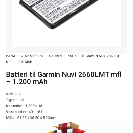
HJEM
GPS BATTERIER
GARMIN
BATTERI TIL GARMIN NUVI 2660LMT
MFL – 1.200 MAH
Batteri til Garmin Nuvi 2660LMT mfl
– 1.200 mAh
Volt :
3.7
Type :
Lipl
Kapasitet :
1.200 mAh
Vores art nr:
401-161
Måle :
61.95 x 36.50 x 5.20mm