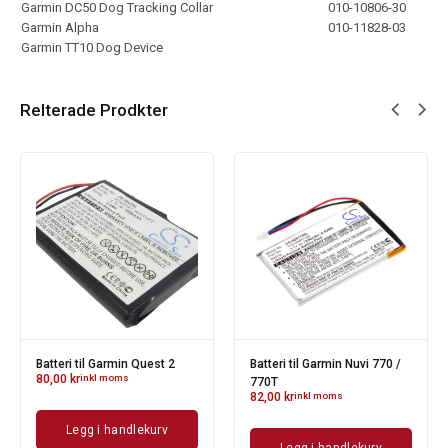
Garmin DC50 Dog Tracking Collar
010-10806-30
Garmin Alpha
010-11828-03
Garmin TT10 Dog Device
Relterade Prodkter
Batteri til Garmin Quest 2
Batteri til Garmin Nuvi 770 /
80,00
kr
inkl moms
770T
82,00
kr
inkl moms
Legg i handlekurv
Legg i handlekurv