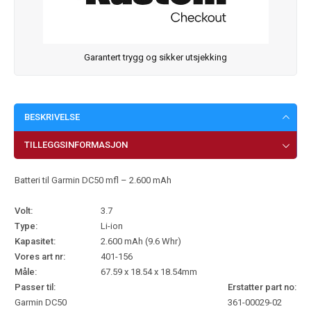
Garantert trygg og sikker utsjekking
BESKRIVELSE
TILLEGGSINFORMASJON
Batteri til Garmin DC50 mfl – 2.600 mAh
Volt:
3.7
Type:
Li-ion
Kapasitet:
2.600 mAh (9.6 Whr)
Vores art nr:
401-156
Måle:
67.59 x 18.54 x 18.54mm
Passer til:
Erstatter part no:
Garmin DC50
361-00029-02