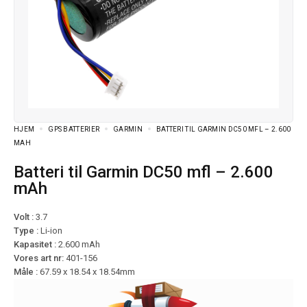
HJEM
GPS BATTERIER
GARMIN
BATTERI TIL GARMIN DC50 MFL – 2.600
MAH
Batteri til Garmin DC50 mfl – 2.600
mAh
Volt :
3.7
Type :
Li-ion
Kapasitet :
2.600 mAh
Vores art nr:
401-156
Måle :
67.59 x 18.54 x 18.54mm