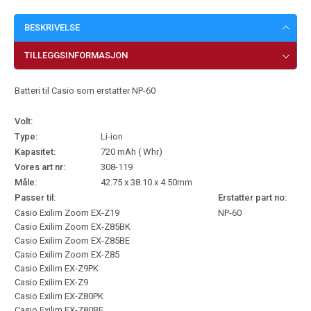
BESKRIVELSE
TILLEGGSINFORMASJON
Batteri til Casio som erstatter NP-60
Volt:
Type:
Li-ion
Kapasitet:
720 mAh ( Whr)
Vores art nr:
308-119
Måle:
42.75 x 38.10 x 4.50mm
Passer til:
Erstatter part no:
Casio Exilim Zoom EX-Z19
NP-60
Casio Exilim Zoom EX-Z85BK
Casio Exilim Zoom EX-Z85BE
Casio Exilim Zoom EX-Z85
Casio Exilim EX-Z9PK
Casio Exilim EX-Z9
Casio Exilim EX-Z80PK
Casio Exilim EX-Z80BE