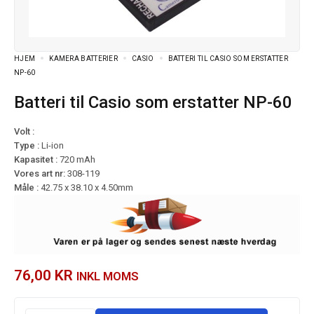
HJEM
KAMERA BATTERIER
CASIO
BATTERI TIL CASIO SOM ERSTATTER
NP-60
Batteri til Casio som erstatter NP-60
Volt :
Type :
Li-ion
Kapasitet :
720 mAh
Vores art nr:
308-119
Måle :
42.75 x 38.10 x 4.50mm
76,00
KR
INKL MOMS