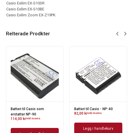
Casio Exilim EX-S10SR
Casio Exilim EX-S10BE
Casio Exilim Zoom EX-Z19PK
Relterade Prodkter
Batteri til Casio som
Batteri til Casio - NP-40
82,00
kr
inkl moms
erstatter NP-90
114,00
kr
inkl moms
Legg i handlekurv